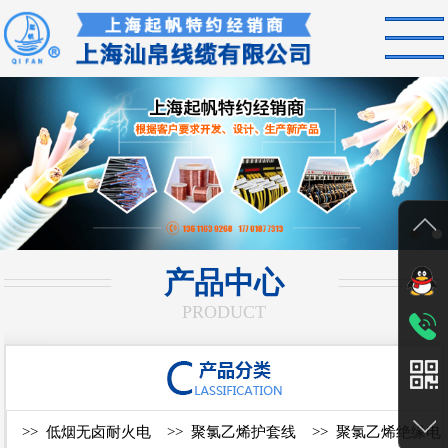
网站首页
产品展示
新闻动态
关于我们
销售范围
产品中心
服务承诺
PRODUCT
淘宝官方旗舰店
联系我们
在线留言
>>
低烟无卤耐火电
>>
聚氯乙烯护套线
>>
聚氯乙烯绝缘电