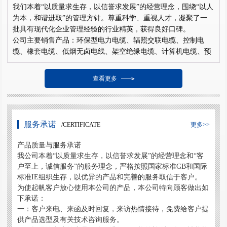
我们本着“以质量求生存，以信誉求发展”的经营理念，围绕“以人
为本，和谐进取”的管理方针。尊重科学、重视人才，凝聚了一
批具有现代化企业管理经验的行业精英，获得良好口碑。
公司主要销售产品：环保型电力电缆、辐照交联电缆、控制电
缆、橡套电缆、低烟无卤电线、架空绝缘电缆、计算机电缆、预
制分支电缆、阻然耐火电缆等三十多个品种，一千多种规格，煤
矿用电线电缆等。我们本着“客户至上，诚信服务“的服务理念，
查看更多
形成了立足上海、深入全国、拓展海外的战略格局。
我们正不断推进企业的规模化、科技化、品牌化建设，起航扬
帆，再创辉煌。我们愿以可靠的产品质量，周到的服务和良好的
信誉，与国内外朋友真诚合作，同时也满怀豪情，凭借先进的管
服务承诺
/CERTIFICATE
更多>>
理体制和社会各界的支持、认同、向着电缆行业进军，走向世
界。
产品质量与服务承诺
我公司本着“以质量求生存，以信誉求发展”的经营理念和“客
户至上，诚信服务”的服务理念，严格按照国家标准GB和国际
标准IE组织生存，以优异的产品和完善的服务取信于客户。
为使起帆客户放心使用本公司的产品，本公司特向顾客做出如
下承诺：
一：客户来电、来函及时回复，来访热情接待，免费给客户提
供产品选型及有关技术咨询服务。