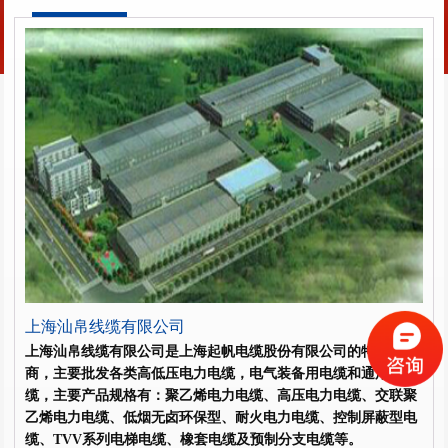
上海汕帛线缆有限公司
上海汕帛线缆有限公司是上海起帆电缆股份有限公司的特约经销
商，主要批发
各类高低压电力电缆，电气装备用电缆和通用电
缆，主要产品规格有：聚乙烯电力电缆、
高压电力电缆
、
交联聚
乙烯电力电缆
、
低烟无卤环保型
、
耐火电力电缆
、
控制屏蔽型电
缆
、
TVV系列电梯电缆
、
橡套电缆
及
预制分支电缆
等。