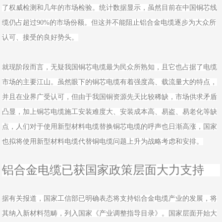
了权威检测和几年的市场检验。统计数据显示，虽然目前在中国铜芯线
缆仍占超过90%的市场份额。但这并不能阻止铝合金电缆逐步为大众所
认可、接受的良好势头。
就现阶段而言，无疑我国铜芯电缆最为民众所熟知，且它也占据了电缆
市场的主要江山。虽然眼下的铜芯电缆有着强度高、载流量大的特点，
并且在业界广受认可，但由于我国铜资源先天比较稀缺，市场供求矛盾
凸显，加上铜芯电缆施工安装难度大、安装成本高、易盗、易老化等缺
点，人们对于使用新型材料电缆替换铜芯电缆的呼声也日渐高涨，国家
也拟将使用新型材料电缆代替铜电缆问题上升为战略考虑和安排。
铝合金电缆已获国家政策层面大力支持
据有关报道，国家工信部已明确表态将支持铝合金电缆产业的发展，将
其纳入新材料范畴，列入国家《产业调整指导目录》。国家层面开始大