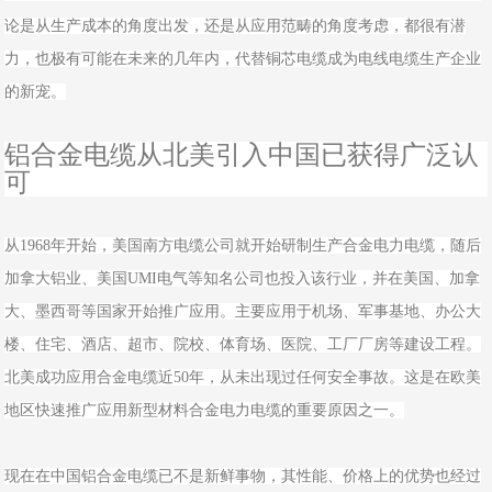
论是从生产成本的角度出发，还是从应用范畴的角度考虑，都很有潜
力，也极有可能在未来的几年内，代替铜芯电缆成为电线电缆生产企业
的新宠。
铝合金电缆从北美引入中国已获得广泛认
可
从1968年开始，美国南方电缆公司就开始研制生产合金电力电缆，随后
加拿大铝业、美国UMI电气等知名公司也投入该行业，并在美国、加拿
大、墨西哥等国家开始推广应用。主要应用于机场、军事基地、办公大
楼、住宅、酒店、超市、院校、体育场、医院、工厂厂房等建设工程。
北美成功应用合金电缆近50年，从未出现过任何安全事故。这是在欧美
地区快速推广应用新型材料合金电力电缆的重要原因之一。
现在在中国铝合金电缆已不是新鲜事物，其性能、价格上的优势也经过