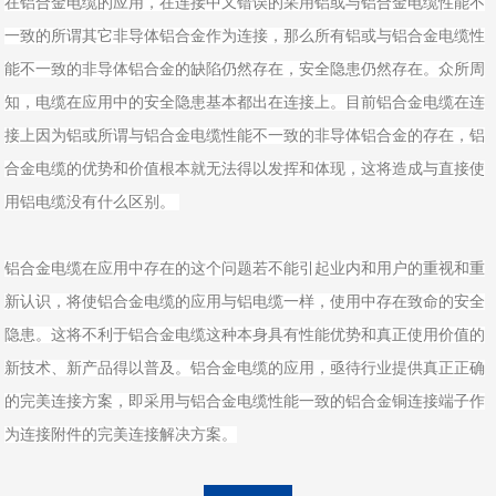
在铝合金电缆的应用，在连接中又错误的采用铝或与铝合金电缆性能不
一致的所谓其它非导体铝合金作为连接，那么所有铝或与铝合金电缆性
能不一致的非导体铝合金的缺陷仍然存在，安全隐患仍然存在。众所周
知，电缆在应用中的安全隐患基本都出在连接上。目前铝合金电缆在连
接上因为铝或所谓与铝合金电缆性能不一致的非导体铝合金的存在，铝
合金电缆的优势和价值根本就无法得以发挥和体现，这将造成与直接使
用铝电缆没有什么区别。
铝合金电缆在应用中存在的这个问题若不能引起业内和用户的重视和重
新认识，将使铝合金电缆的应用与铝电缆一样，使用中存在致命的安全
隐患。这将不利于铝合金电缆这种本身具有性能优势和真正使用价值的
新技术、新产品得以普及。铝合金电缆的应用，亟待行业提供真正正确
的完美连接方案，即采用与铝合金电缆性能一致的铝合金铜连接端子作
为连接附件的完美连接解决方案。